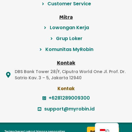
Customer Service
Mitra
Lowongan Kerja
Grup Loker
Komunitas MyRobin
Kontak
DBS Bank Tower 28/F, Ciputra World One Jl. Prof. Dr.
Satrio Kav. 3 – 5, Jakarta 12940
Kontak
+6281289009300
support@myrobin.id
EN
© 2022 PT Myrobin Indonesia Teknologi
ID
Terima beres! rekrut hingga penggajian
Rekrut Sekarang