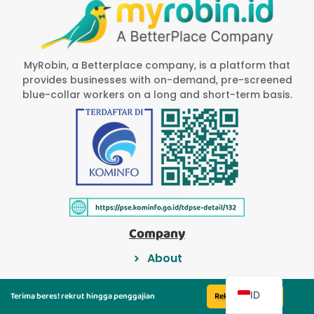
MyRobin, a Betterplace company, is a platform that
provides businesses with on-demand, pre-screened
blue-collar workers on a long and short-term basis.
Company
About
EN
Blog
ID
Terima beres! rekrut hingga penggajian
Rekrut Sekarang
Kebijakan Privasi