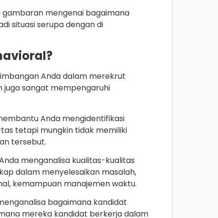
da gambaran mengenai bagaimana
adi situasi serupa dengan di
havioral?
ertimbangan Anda dalam merekrut
dian juga sangat mempengaruhi
 membantu Anda mengidentifikasi
rtas tetapi mungkin tidak memiliki
an tersebut.
nda menganalisa kualitas-kualitas
sikap dalam menyelesaikan masalah,
onal, kemampuan manajemen waktu.
menganalisa bagaimana kandidat
aimana mereka kandidat berkerja dalam