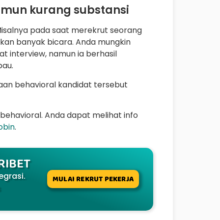
namun kurang substansi
Misalnya pada saat merekrut seorang
akan banyak bicara. Anda mungkin
interview, namun ia berhasil
pau.
n behavioral kandidat tersebut
ehavioral. Anda dapat melihat info
obin
.
 RIBET
egrasi.
MULAI REKRUT PEKERJA
s