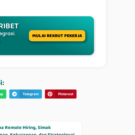
 RIBET
egrasi.
MULAI REKRUT PEKERJA
s
i:
pp
Telegram
Pinterest
a Remote Hiring, Simak
an, Kekurangan, dan Strateginya!