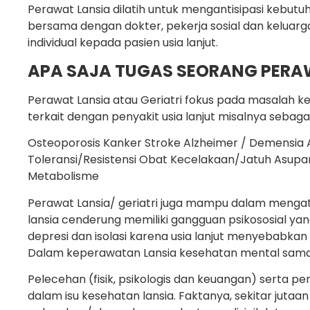
Perawat Lansia dilatih untuk mengantisipasi kebutu
bersama dengan dokter, pekerja sosial dan kelua
individual kepada pasien usia lanjut.
APA SAJA TUGAS SEORANG PERAW
Perawat Lansia atau Geriatri fokus pada masalah 
terkait dengan penyakit usia lanjut misalnya sebagai
Osteoporosis Kanker Stroke Alzheimer / Demensia Ar
Toleransi/Resistensi Obat Kecelakaan/Jatuh Asupa
Metabolisme
Perawat Lansia/ geriatri juga mampu dalam mengata
lansia cenderung memiliki gangguan psikososial y
depresi dan isolasi karena usia lanjut menyebabkan 
Dalam keperawatan Lansia kesehatan mental sama 
Pelecehan (fisik, psikologis dan keuangan) serta p
dalam isu kesehatan lansia. Faktanya, sekitar jutaa