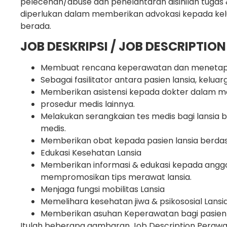
pelecehan/abuse dan penelantaran disinilah tugas 
diperlukan dalam memberikan advokasi kepada kelua
berada.
JOB DESKRIPSI / JOB DESCRIPTIO
Membuat rencana keperawatan dan menetapk
Sebagai fasilitator antara pasien lansia, keluarg
Memberikan asistensi kepada dokter dalam me
prosedur medis lainnya.
Melakukan serangkaian tes medis bagi lansia ba
medis.
Memberikan obat kepada pasien lansia berda
Edukasi Kesehatan Lansia
Memberikan informasi & edukasi kepada anggo
mempromosikan tips merawat lansia.
Menjaga fungsi mobilitas Lansia
Memelihara kesehatan jiwa & psikososial Lansi
Memberikan asuhan Keperawatan bagi pasien g
Itulah beberapa gambaran Job Description Perawat