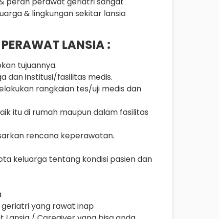
& peran perawat geriatri sangat
rga & lingkungan sekitar lansia
N PERAWAT LANSIA :
an tujuannya.
a dan institusi/fasilitas medis.
lakukan rangkaian tes/uji medis dan
ik itu di rumah maupun dalam fasilitas
sarkan rencana keperawatan.
ta keluarga tentang kondisi pasien dan
a
eriatri yang rawat inap
 Lansia / Caregiver yang bisa anda