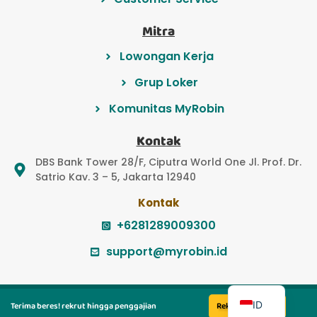
Mitra
Lowongan Kerja
Grup Loker
Komunitas MyRobin
Kontak
DBS Bank Tower 28/F, Ciputra World One Jl. Prof. Dr.
Satrio Kav. 3 – 5, Jakarta 12940
Kontak
+6281289009300
support@myrobin.id
EN
© 2022 PT Myrobin Indonesia Teknologi
ID
Terima beres! rekrut hingga penggajian
Rekrut Sekarang
© 2022 PT Majapahit Solusi Bersama