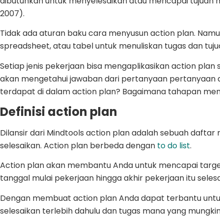
dibutuhkan untuk menyelesaikan atau mencapai tujuan m
2007).
Tidak ada aturan baku cara menyusun action plan. Namu
spreadsheet, atau tabel untuk menuliskan tugas dan tuj
Setiap jenis pekerjaan bisa mengaplikasikan action plan s
akan mengetahui jawaban dari pertanyaan pertanyaan ap
terdapat di dalam action plan? Bagaimana tahapan memb
Definisi action plan
Dilansir dari Mindtools action plan adalah sebuah dafta
selesaikan. Action plan berbeda dengan
to do list
.
Action plan akan membantu Anda untuk mencapai tar
tanggal mulai pekerjaan hingga akhir pekerjaan itu selesa
Dengan membuat action plan Anda dapat terbantu untu
selesaikan terlebih dahulu dan tugas mana yang mungki