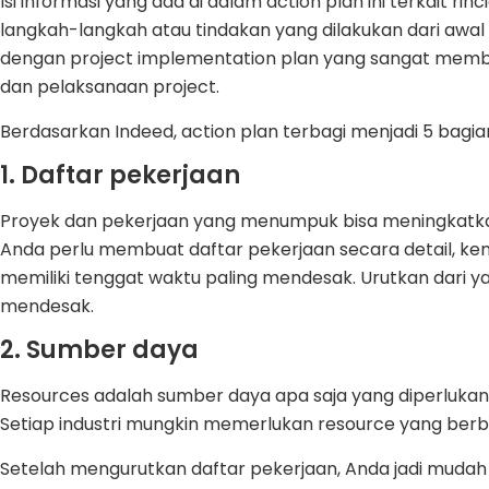
Isi informasi yang ada di dalam action plan ini terkait rin
langkah-langkah atau tindakan yang dilakukan dari awal 
dengan project implementation plan yang sangat mem
dan pelaksanaan project.
Berdasarkan Indeed, action plan terbagi menjadi 5 bagian
1. Daftar pekerjaan
Proyek dan pekerjaan yang menumpuk bisa meningkatkan
Anda perlu membuat daftar pekerjaan secara detail, k
memiliki tenggat waktu paling mendesak. Urutkan dari ya
mendesak.
2. Sumber daya
Resources adalah sumber daya apa saja yang diperluka
Setiap industri mungkin memerlukan resource yang ber
Setelah mengurutkan daftar pekerjaan, Anda jadi muda