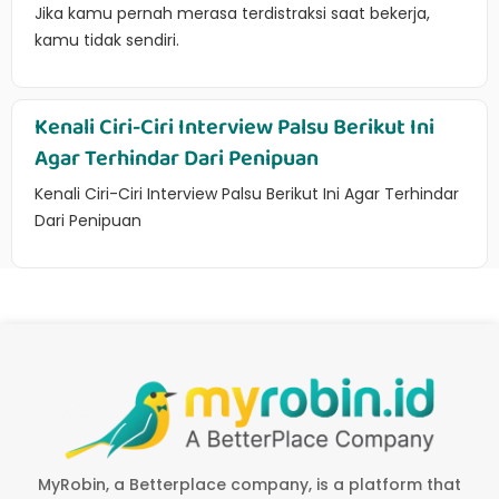
Jika kamu pernah merasa terdistraksi saat bekerja,
kamu tidak sendiri.
Kenali Ciri-Ciri Interview Palsu Berikut Ini
Agar Terhindar Dari Penipuan
Kenali Ciri-Ciri Interview Palsu Berikut Ini Agar Terhindar
Dari Penipuan
MyRobin, a Betterplace company, is a platform that