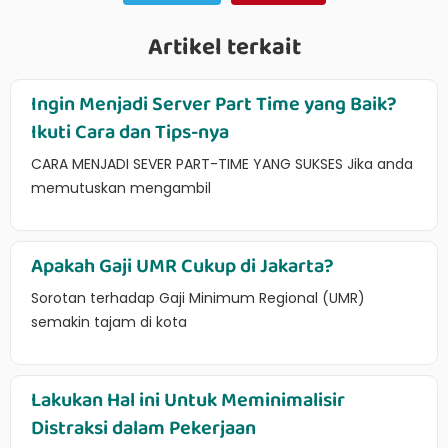
Artikel terkait
Ingin Menjadi Server Part Time yang Baik?
Ikuti Cara dan Tips-nya
CARA MENJADI SEVER PART-TIME YANG SUKSES Jika anda
memutuskan mengambil
Apakah Gaji UMR Cukup di Jakarta?
Sorotan terhadap Gaji Minimum Regional (UMR)
semakin tajam di kota
Lakukan Hal ini Untuk Meminimalisir
Distraksi dalam Pekerjaan