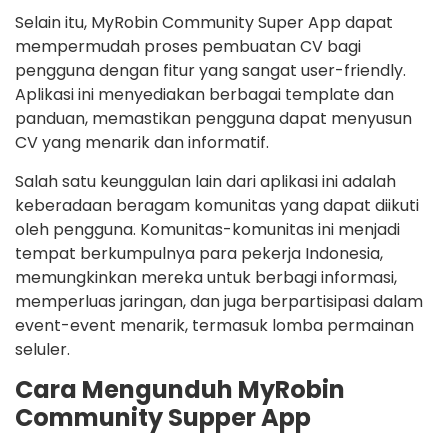
Selain itu, MyRobin Community Super App dapat
mempermudah proses pembuatan CV bagi
pengguna dengan fitur yang sangat user-friendly.
Aplikasi ini menyediakan berbagai template dan
panduan, memastikan pengguna dapat menyusun
CV yang menarik dan informatif.
Salah satu keunggulan lain dari aplikasi ini adalah
keberadaan beragam komunitas yang dapat diikuti
oleh pengguna. Komunitas-komunitas ini menjadi
tempat berkumpulnya para pekerja Indonesia,
memungkinkan mereka untuk berbagi informasi,
memperluas jaringan, dan juga berpartisipasi dalam
event-event menarik, termasuk lomba permainan
seluler.
Cara Mengunduh MyRobin
Community Supper App