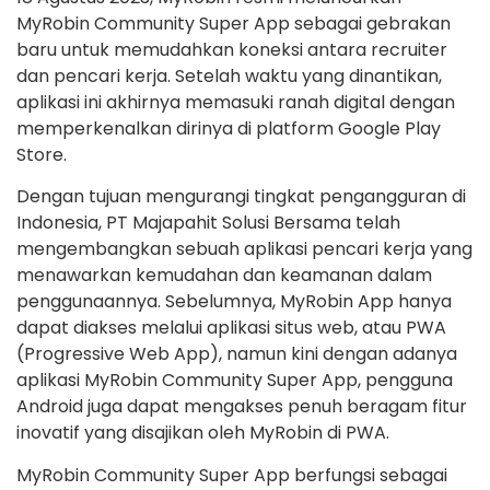
MyRobin Community Super App sebagai gebrakan
baru untuk memudahkan koneksi antara recruiter
dan pencari kerja. Setelah waktu yang dinantikan,
aplikasi ini akhirnya memasuki ranah digital dengan
memperkenalkan dirinya di platform Google Play
Store.
Dengan tujuan mengurangi tingkat pengangguran di
Indonesia, PT Majapahit Solusi Bersama telah
mengembangkan sebuah aplikasi pencari kerja yang
menawarkan kemudahan dan keamanan dalam
penggunaannya. Sebelumnya, MyRobin App hanya
dapat diakses melalui aplikasi situs web, atau PWA
(Progressive Web App), namun kini dengan adanya
aplikasi MyRobin Community Super App, pengguna
Android juga dapat mengakses penuh beragam fitur
inovatif yang disajikan oleh MyRobin di PWA.
MyRobin Community Super App berfungsi sebagai