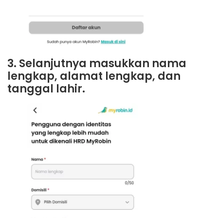
3. Selanjutnya masukkan nama
lengkap, alamat lengkap, dan
tanggal lahir.