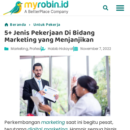
Beranda
›
Untuk Pekerja
5+ Jenis Pekerjaan Di Bidang
Marketing yang Menjanjikan
Marketing
,
Profesi
Habib Hidayat
November 7, 2022
Perkembangan
marketing
saat ini begitu pesat,
terutama
digital marketing
. Hampir semua bisnis