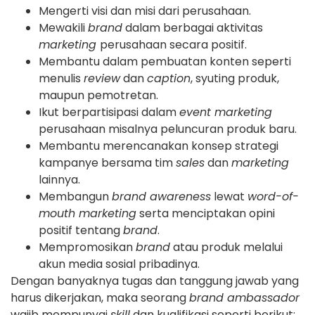
Mengerti visi dan misi dari perusahaan.
Mewakili
brand
dalam berbagai aktivitas
marketing
perusahaan secara positif.
Membantu dalam pembuatan konten seperti
menulis
review
dan
caption
, syuting produk,
maupun pemotretan.
Ikut berpartisipasi dalam
event marketing
perusahaan misalnya peluncuran produk baru.
Membantu merencanakan konsep strategi
kampanye bersama tim
sales
dan
marketing
lainnya.
Membangun
brand awareness
lewat
word-of-
mouth marketing
serta menciptakan opini
positif tentang
brand
.
Mempromosikan
brand
atau produk melalui
akun media sosial pribadinya.
Dengan banyaknya tugas dan tanggung jawab yang
harus dikerjakan, maka seorang
brand ambassador
wajib mempunyai
skill
dan kualifikasi seperti berikut: