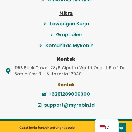
Mitra
Lowongan Kerja
Grup Loker
Komunitas MyRobin
Kontak
DBS Bank Tower 28/F, Ciputra World One Jl. Prof. Dr.
Satrio Kav. 3 – 5, Jakarta 12940
Kontak
+6281289009300
support@myrobin.id
EN
© 2022 PT Myrobin Indonesia Teknologi
ID
Cepat kerja, banyak untungnya pula!
Lamar Sekarang
© 2022 PT Majapahit Solusi Bersama