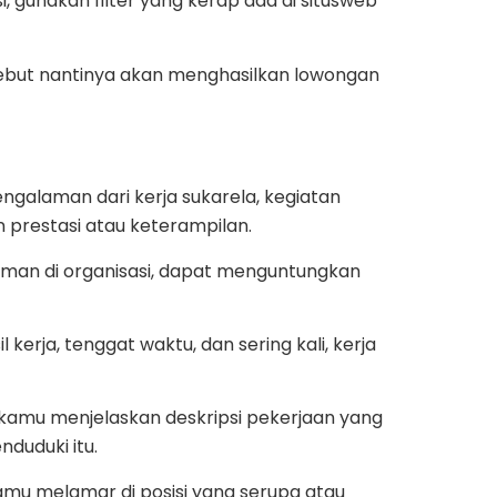
i, gunakan filter yang kerap ada di situsweb
sebut nantinya akan menghasilkan lowongan
ngalaman dari kerja sukarela, kegiatan
 prestasi atau keterampilan.
aman di organisasi, dapat menguntungkan
kerja, tenggat waktu, dan sering kali, kerja
a kamu menjelaskan deskripsi pekerjaan yang
duduki itu.
amu melamar di posisi yang serupa atau