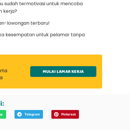
mu sudah termotivasi untuk mencoba
 kerja?
an-lowongan terbaru!
ka kesempatan untuk pelamar tanpa
a
rta
MULAI LAMAR KERJA
a
i:
pp
Telegram
Pinterest