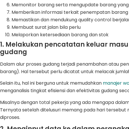
Memonitor barang serta mengupdate barang yang 
Memberikan informasi terkait penempatan barang 
Memastikan dan mendukung quality control berjala
Membuat surat jalan bila perlu
Melaporkan ketersediaan barang dan stok
1. Melakukan pencatatan keluar masuk
gudang
Dalam alur proses gudang terjadi penambahan atau pe
barang). Hal tersebut perlu dicatat untuk melacak jumla
Selain itu, hal ini berguna untuk memudahkan
manajer w
menganalisis tingkat efisiensi dan efektivitas gudang sec
Misalnya dengan total pekerja yang ada mengapa dalam
Ternyata setelah ditelusuri memang pada hari tersebu
diproses.
2. Menginput data ke dalam perangkat