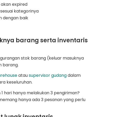
akan expired
sesuai kategorinya
n dengan baik
nya barang serta inventaris
ngurangan stok barang (keluar masuknya
h barang.
arehouse
atau
supervisor gudang
dalam
ara keseluruhan.
 1 hari hanya melakukan 3 pengiriman?
t memang hanya ada 3 pesanan yang perlu
 lunak inventaris