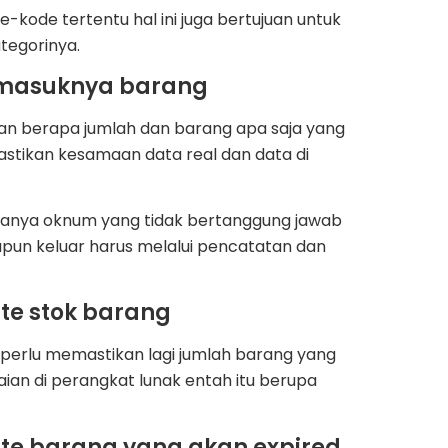
ode tertentu hal ini juga bertujuan untuk
egorinya.
 masuknya barang
n berapa jumlah dan barang apa saja yang
astikan kesamaan data real dan data di
anya oknum yang tidak bertanggung jawab
un keluar harus melalui pencatatan dan
te stok barang
perlu memastikan lagi jumlah barang yang
aian di perangkat lunak entah itu berupa
te barang yang akan expired