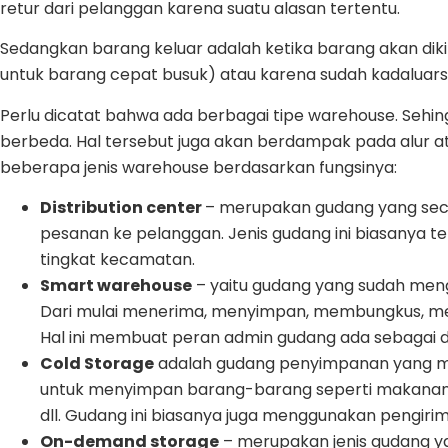
retur dari pelanggan karena suatu alasan tertentu.
Sedangkan barang keluar adalah ketika barang akan dik
untuk barang cepat busuk) atau karena sudah kadaluars
Perlu dicatat bahwa ada berbagai tipe warehouse. Sehing
berbeda. Hal tersebut juga akan berdampak pada alur ata
beberapa jenis warehouse berdasarkan fungsinya:
Distribution center
– merupakan gudang yang seca
pesanan ke pelanggan. Jenis gudang ini biasanya t
tingkat kecamatan.
Smart warehouse
– yaitu gudang yang sudah meng
Dari mulai menerima, menyimpan, membungkus, mel
Hal ini membuat peran admin gudang ada sebagai d
Cold Storage
adalah gudang penyimpanan yang me
untuk menyimpan barang-barang seperti makanan be
dll. Gudang ini biasanya juga menggunakan pengiri
On-demand storage
– merupakan jenis gudang 