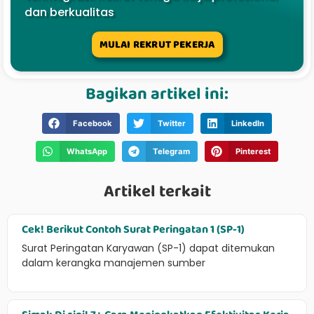
dan berkualitas
MULAI REKRUT PEKERJA
Bagikan artikel ini:
Facebook
Twitter
LinkedIn
WhatsApp
Telegram
Pinterest
Artikel terkait
Cek! Berikut Contoh Surat Peringatan 1 (SP-1)
Surat Peringatan Karyawan (SP-1) dapat ditemukan
dalam kerangka manajemen sumber