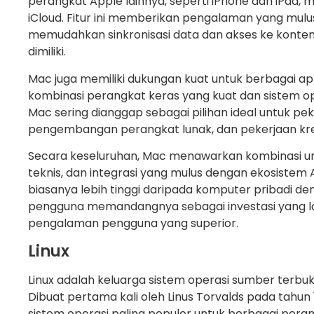
perangkat Apple lainnya, seperti iPhone dan iPad, me
iCloud. Fitur ini memberikan pengalaman yang mulus
memudahkan sinkronisasi data dan akses ke konte
dimiliki.
Mac juga memiliki dukungan kuat untuk berbagai apli
kombinasi perangkat keras yang kuat dan sistem op
Mac sering dianggap sebagai pilihan ideal untuk pek
pengembangan perangkat lunak, dan pekerjaan krea
Secara keseluruhan, Mac menawarkan kombinasi uni
teknis, dan integrasi yang mulus dengan ekosistem
biasanya lebih tinggi daripada komputer pribadi de
pengguna memandangnya sebagai investasi yang laya
pengalaman pengguna yang superior.
Linux
Linux adalah keluarga sistem operasi sumber terbuk
Dibuat pertama kali oleh Linus Torvalds pada tahun 1
sistem operasi paling populer untuk berbagai pera