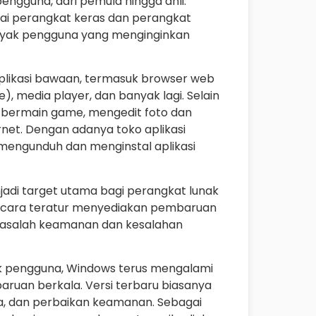
engguna, dari pemula hingga ahli.
ai perangkat keras dan perangkat
nyak pengguna yang menginginkan
aplikasi bawaan, termasuk browser web
e), media player, dan banyak lagi. Selain
i bermain game, mengedit foto dan
ernet. Dengan adanya toko aplikasi
mengunduh dan menginstal aplikasi
adi target utama bagi perangkat lunak
secara teratur menyediakan pembaruan
masalah keamanan dan kesalahan
ak pengguna, Windows terus mengalami
an berkala. Versi terbaru biasanya
rja, dan perbaikan keamanan. Sebagai