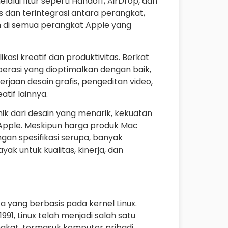
lalui fitur seperti Handoff, AirDrop, dan
 dan terintegrasi antara perangkat,
n di semua perangkat Apple yang
kasi kreatif dan produktivitas. Berkat
erasi yang dioptimalkan dengan baik,
erjaan desain grafis, pengeditan video,
tif lainnya.
k dari desain yang menarik, kekuatan
 Apple. Meskipun harga produk Mac
ngan spesifikasi serupa, banyak
k untuk kualitas, kinerja, dan
a yang berbasis pada kernel Linux.
991, Linux telah menjadi salah satu
ngkat, termasuk komputer pribadi,