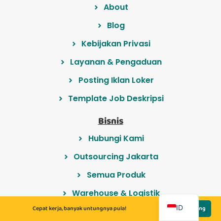
About
Blog
Kebijakan Privasi
Layanan & Pengaduan
Posting Iklan Loker
Template Job Deskripsi
Bisnis
Hubungi Kami
Outsourcing Jakarta
Semua Produk
EN
Warehouse & Logistik
ID
Cepat kerja, banyak untungnya pula!
Lamar Sekarang
Sales Promoter