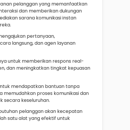
layanan pelanggan yang memanfaatkan
rinteraksi dan memberikan dukungan
ediakan sarana komunikasi instan
reka.
mengajukan pertanyaan,
ara langsung, dan agen layanan
nya untuk memberikan respons real-
en, dan meningkatkan tingkat kepuasan
n untuk mendapatkan bantuan tanpa
ngga memudahkan proses komunikasi dan
k secara keseluruhan.
butuhan pelanggan akan kecepatan
ah satu alat yang efektif untuk