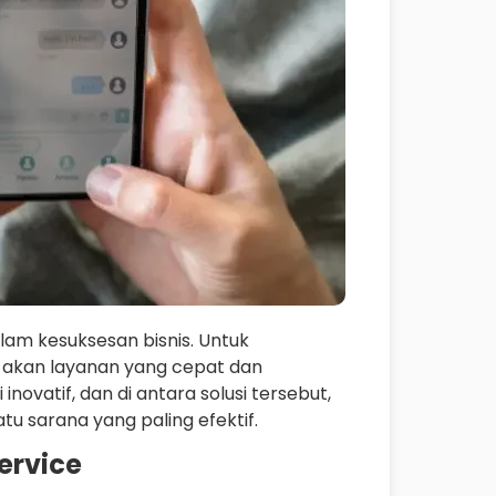
am kesuksesan bisnis. Untuk
 akan layanan yang cepat dan
inovatif, dan di antara solusi tersebut,
tu sarana yang paling efektif.
ervice