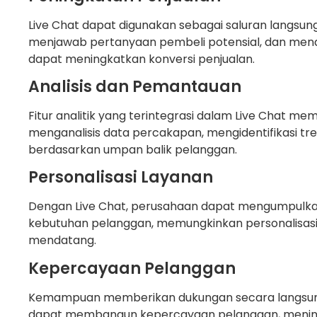
Live Chat dapat digunakan sebagai saluran langsun
menjawab pertanyaan pembeli potensial, dan men
dapat meningkatkan konversi penjualan.
Analisis dan Pemantauan
Fitur analitik yang terintegrasi dalam Live Chat 
menganalisis data percakapan, mengidentifikasi t
berdasarkan umpan balik pelanggan.
Personalisasi Layanan
Dengan Live Chat, perusahaan dapat mengumpulkan
kebutuhan pelanggan, memungkinkan personalisasi l
mendatang.
Kepercayaan Pelanggan
Kemampuan memberikan dukungan secara langsung 
dapat membangun kepercayaan pelanggan, meningk