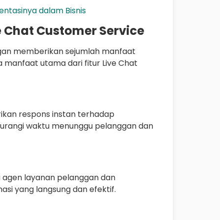
entasinya dalam Bisnis
 Chat Customer Service
ggan memberikan sejumlah manfaat
 manfaat utama dari fitur Live Chat
kan respons instan terhadap
gurangi waktu menunggu pelanggan dan
ra agen layanan pelanggan dan
si yang langsung dan efektif.