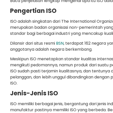
Baca penjelasan lengkap mengenai apa itu ISO dalam 
Pengertian ISO
ISO adalah singkatan dari The International Organiz
merupakan badan organisasi non-pemerintah ya
standar bagi berbagai industri yang mencakup kualit
Dilansir dari situs resmi
BSN
, terdapat 162 negara y
anggotanya adalah negara berkembang.
Meskipun ISO menetapkan standar kualitas internas
mengikuti pedomannya, namun produk dari suatu per
ISO sudah pasti terjamin kualitasnya, dan tentunya
pelanggan, dan lebih unggul dibandingkan dengan pro
ISO.
Jenis-Jenis ISO
ISO memiliki berbagai jenis, bergantung dari jenis ind
manufaktur pastinya memiliki ISO yang berbeda. Berik