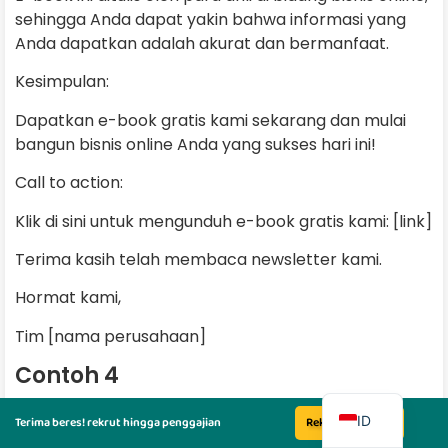
sehingga Anda dapat yakin bahwa informasi yang
Anda dapatkan adalah akurat dan bermanfaat.
Kesimpulan:
Dapatkan e-book gratis kami sekarang dan mulai
bangun bisnis online Anda yang sukses hari ini!
Call to action:
Klik di sini untuk mengunduh e-book gratis kami: [link]
Terima kasih telah membaca newsletter kami.
Hormat kami,
Tim [nama perusahaan]
Contoh 4
EN
Subject: Webinar Gratis: Cara Meningkatkan
ID
Terima beres! rekrut hingga penggajian
Rekrut Sekarang
Penjualan dengan Digital Marketing