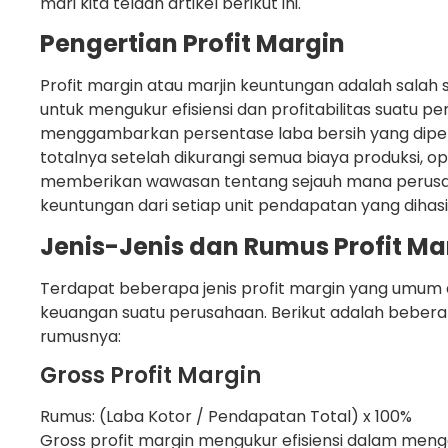
mari kita telaah artikel berikut ini.
Pengertian Profit Margin
Profit margin atau marjin keuntungan adalah salah
untuk mengukur efisiensi dan profitabilitas suatu pe
menggambarkan persentase laba bersih yang dipe
totalnya setelah dikurangi semua biaya produksi, oper
memberikan wawasan tentang sejauh mana peru
keuntungan dari setiap unit pendapatan yang dihasi
Jenis-Jenis dan Rumus Profit Ma
Terdapat beberapa jenis profit margin yang umum d
keuangan suatu perusahaan. Berikut adalah beberap
rumusnya:
Gross Profit Margin
Rumus: (Laba Kotor / Pendapatan Total) x 100%
Gross profit margin mengukur efisiensi dalam meng