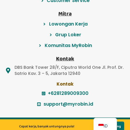
Customer Service
Mitra
Lowongan Kerja
Grup Loker
Komunitas MyRobin
Kontak
DBS Bank Tower 28/F, Ciputra World One Jl. Prof. Dr.
Satrio Kav. 3 – 5, Jakarta 12940
Kontak
+6281289009300
support@myrobin.id
EN
© 2022 PT Myrobin Indonesia Teknologi
ID
Cepat kerja, banyak untungnya pula!
Lamar Sekarang
© 2022 PT Majapahit Solusi Bersama