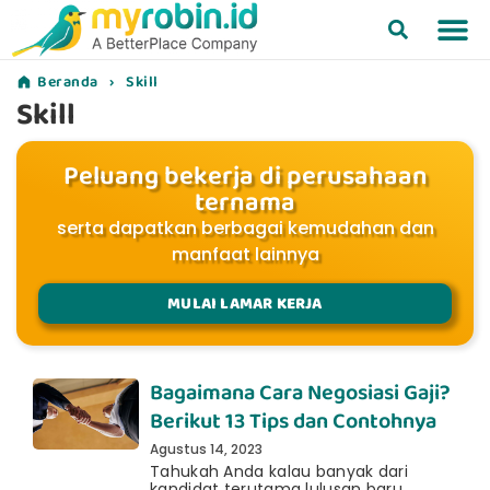
Beranda
› Skill
Skill
Peluang bekerja di perusahaan
ternama
serta dapatkan berbagai kemudahan dan
manfaat lainnya
MULAI LAMAR KERJA
Bagaimana Cara Negosiasi Gaji?
Berikut 13 Tips dan Contohnya
Agustus 14, 2023
Tahukah Anda kalau banyak dari
kandidat terutama lulusan baru,