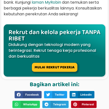
bank. Kunjungi
laman MyRobin
dan temukan serta
berbagai pekerja berkualitas lainnya. Konsultasikan
kebutuhan perekrutan Anda sekarang!
Rekrut dan kelola pekerja TANPA
RIBET
Didukung dengan teknologi modern yang
terintegrasi. Rekrut tenaga kerja profesional
dan berkualitas
MULAI REKRUT PEKERJA
Bagikan artikel ini:
Facebook
Twitter
LinkedIn
WhatsApp
Telegram
Pinterest