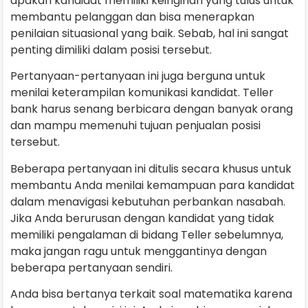
apakah kandidat memiliki keinginan yang tulus untuk
membantu pelanggan dan bisa menerapkan
penilaian situasional yang baik. Sebab, hal ini sangat
penting dimiliki dalam posisi tersebut.
Pertanyaan-pertanyaan ini juga berguna untuk
menilai keterampilan komunikasi kandidat. Teller
bank harus senang berbicara dengan banyak orang
dan mampu memenuhi tujuan penjualan posisi
tersebut.
Beberapa pertanyaan ini ditulis secara khusus untuk
membantu Anda menilai kemampuan para kandidat
dalam menavigasi kebutuhan perbankan nasabah.
Jika Anda berurusan dengan kandidat yang tidak
memiliki pengalaman di bidang Teller sebelumnya,
maka jangan ragu untuk menggantinya dengan
beberapa pertanyaan sendiri.
Anda bisa bertanya terkait soal matematika karena