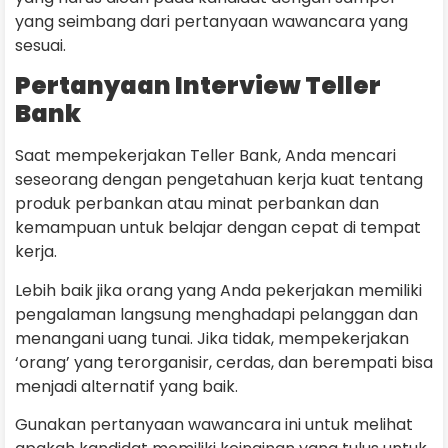
yang seimbang dari pertanyaan wawancara yang
sesuai.
Pertanyaan Interview Teller
Bank
Saat mempekerjakan Teller Bank, Anda mencari
seseorang dengan pengetahuan kerja kuat tentang
produk perbankan atau minat perbankan dan
kemampuan untuk belajar dengan cepat di tempat
kerja.
Lebih baik jika orang yang Anda pekerjakan memiliki
pengalaman langsung menghadapi pelanggan dan
menangani uang tunai. Jika tidak, mempekerjakan
‘orang’ yang terorganisir, cerdas, dan berempati bisa
menjadi alternatif yang baik.
Gunakan pertanyaan wawancara ini untuk melihat