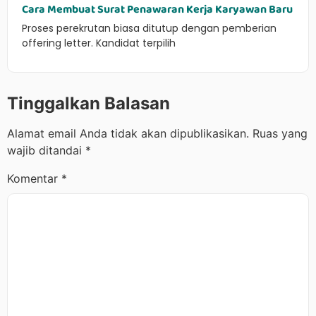
Cara Membuat Surat Penawaran Kerja Karyawan Baru
Proses perekrutan biasa ditutup dengan pemberian
offering letter. Kandidat terpilih
Tinggalkan Balasan
Alamat email Anda tidak akan dipublikasikan.
Ruas yang
wajib ditandai
*
Komentar
*