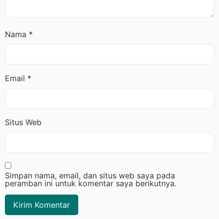
Nama
*
Email
*
Situs Web
Simpan nama, email, dan situs web saya pada
peramban ini untuk komentar saya berikutnya.