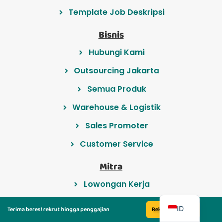
Template Job Deskripsi
Bisnis
Hubungi Kami
Outsourcing Jakarta
Semua Produk
Warehouse & Logistik
Sales Promoter
Customer Service
Mitra
Lowongan Kerja
EN
Grup Loker
ID
Terima beres! rekrut hingga penggajian
Rekrut Sekarang
Komunitas MyRobin