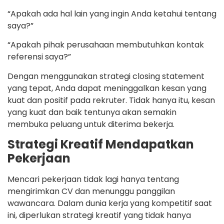
“Apakah ada hal lain yang ingin Anda ketahui tentang
saya?”
“Apakah pihak perusahaan membutuhkan kontak
referensi saya?”
Dengan menggunakan strategi closing statement
yang tepat, Anda dapat meninggalkan kesan yang
kuat dan positif pada rekruter. Tidak hanya itu, kesan
yang kuat dan baik tentunya akan semakin
membuka peluang untuk diterima bekerja.
Strategi Kreatif Mendapatkan
Pekerjaan
Mencari pekerjaan tidak lagi hanya tentang
mengirimkan CV dan menunggu panggilan
wawancara. Dalam dunia kerja yang kompetitif saat
ini, diperlukan strategi kreatif yang tidak hanya