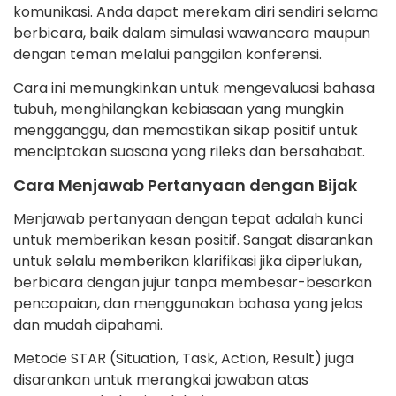
komunikasi. Anda dapat merekam diri sendiri selama
berbicara, baik dalam simulasi wawancara maupun
dengan teman melalui panggilan konferensi.
Cara ini memungkinkan untuk mengevaluasi bahasa
tubuh, menghilangkan kebiasaan yang mungkin
mengganggu, dan memastikan sikap positif untuk
menciptakan suasana yang rileks dan bersahabat.
Cara Menjawab Pertanyaan dengan Bijak
Menjawab pertanyaan dengan tepat adalah kunci
untuk memberikan kesan positif. Sangat disarankan
untuk selalu memberikan klarifikasi jika diperlukan,
berbicara dengan jujur tanpa membesar-besarkan
pencapaian, dan menggunakan bahasa yang jelas
dan mudah dipahami.
Metode STAR (Situation, Task, Action, Result) juga
disarankan untuk merangkai jawaban atas