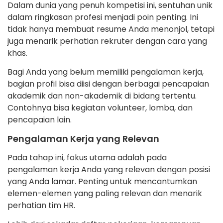
Dalam dunia yang penuh kompetisi ini, sentuhan unik
dalam ringkasan profesi menjadi poin penting. Ini
tidak hanya membuat resume Anda menonjol, tetapi
juga menarik perhatian rekruter dengan cara yang
khas.
Bagi Anda yang belum memiliki pengalaman kerja,
bagian profil bisa diisi dengan berbagai pencapaian
akademik dan non-akademik di bidang tertentu.
Contohnya bisa kegiatan volunteer, lomba, dan
pencapaian lain.
Pengalaman Kerja yang Relevan
Pada tahap ini, fokus utama adalah pada
pengalaman kerja Anda yang relevan dengan posisi
yang Anda lamar. Penting untuk mencantumkan
elemen-elemen yang paling relevan dan menarik
perhatian tim HR.