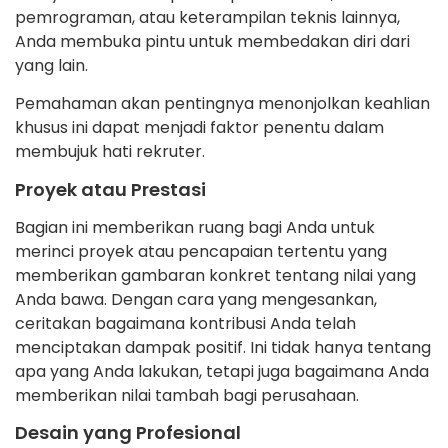
pemrograman, atau keterampilan teknis lainnya,
Anda membuka pintu untuk membedakan diri dari
yang lain.
Pemahaman akan pentingnya menonjolkan keahlian
khusus ini dapat menjadi faktor penentu dalam
membujuk hati rekruter.
Proyek atau Prestasi
Bagian ini memberikan ruang bagi Anda untuk
merinci proyek atau pencapaian tertentu yang
memberikan gambaran konkret tentang nilai yang
Anda bawa. Dengan cara yang mengesankan,
ceritakan bagaimana kontribusi Anda telah
menciptakan dampak positif. Ini tidak hanya tentang
apa yang Anda lakukan, tetapi juga bagaimana Anda
memberikan nilai tambah bagi perusahaan.
Desain yang Profesional