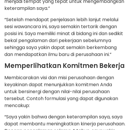
menjadi tempat yang tepat untuk mengembangkan
keterampilan saya.”
“Setelah mendapat penjelasan lebih lanjut melalui
sesi wawancara ini, saya semakin tertarik dengan
posisi ini. Saya memiliki minat di bidang ini dan sedikit
bekal pengalaman dari pekerjaan sebelumnya
sehingga saya yakin dapat semakin berkembang
dan mendapatkan ilmu baru di perusahaan ini.”
Memperlihatkan Komitmen Bekerja
Membicarakan visi dan misi perusahaan dengan
keyakinan dapat menunjukkan komitmen Anda
untuk bersinergi dengan nilai-nilai perusahaan
tersebut. Contoh formulasi yang dapat digunakan
mencakup:
“Saya yakin bahwa dengan keterampilan saya, saya
dapat membantu meningkatkan kinerja perusahaan.