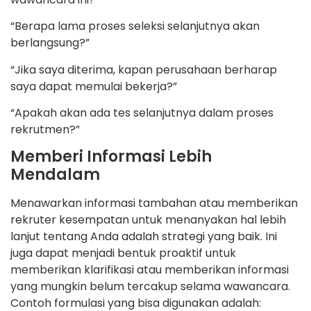
“Berapa lama proses seleksi selanjutnya akan
berlangsung?”
“Jika saya diterima, kapan perusahaan berharap
saya dapat memulai bekerja?”
“Apakah akan ada tes selanjutnya dalam proses
rekrutmen?”
Memberi Informasi Lebih
Mendalam
Menawarkan informasi tambahan atau memberikan
rekruter kesempatan untuk menanyakan hal lebih
lanjut tentang Anda adalah strategi yang baik. Ini
juga dapat menjadi bentuk proaktif untuk
memberikan klarifikasi atau memberikan informasi
yang mungkin belum tercakup selama wawancara.
Contoh formulasi yang bisa digunakan adalah: