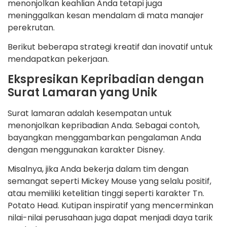
menonjolkan keahlian Anda tetapi juga
meninggalkan kesan mendalam di mata manajer
perekrutan.
Berikut beberapa strategi kreatif dan inovatif untuk
mendapatkan pekerjaan.
Ekspresikan Kepribadian dengan
Surat Lamaran yang Unik
Surat lamaran adalah kesempatan untuk
menonjolkan kepribadian Anda. Sebagai contoh,
bayangkan menggambarkan pengalaman Anda
dengan menggunakan karakter Disney.
Misalnya, jika Anda bekerja dalam tim dengan
semangat seperti Mickey Mouse yang selalu positif,
atau memiliki ketelitian tinggi seperti karakter Tn.
Potato Head. Kutipan inspiratif yang mencerminkan
nilai-nilai perusahaan juga dapat menjadi daya tarik