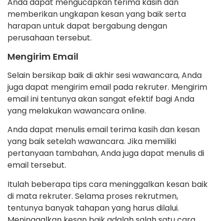
Anda dapat mengucapkan terima kasih dan
memberikan ungkapan kesan yang baik serta
harapan untuk dapat bergabung dengan
perusahaan tersebut.
Mengirim Email
Selain bersikap baik di akhir sesi wawancara, Anda
juga dapat mengirim email pada rekruter. Mengirim
email ini tentunya akan sangat efektif bagi Anda
yang melakukan wawancara online.
Anda dapat menulis email terima kasih dan kesan
yang baik setelah wawancara. Jika memiliki
pertanyaan tambahan, Anda juga dapat menulis di
email tersebut.
Itulah beberapa tips cara meninggalkan kesan baik
di mata rekruter. Selama proses rekrutmen,
tentunya banyak tahapan yang harus dilalui.
Meninggalkan kesan baik adalah salah satu cara