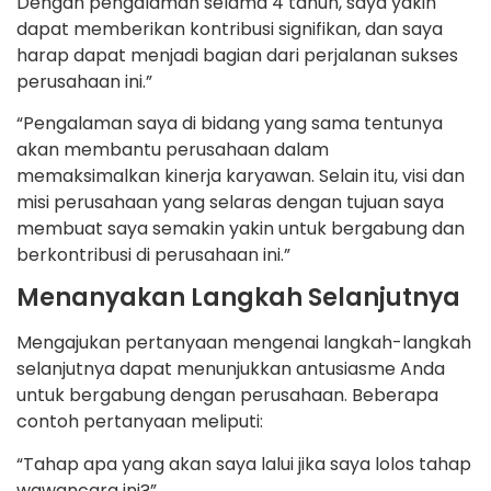
Dengan pengalaman selama 4 tahun, saya yakin
dapat memberikan kontribusi signifikan, dan saya
harap dapat menjadi bagian dari perjalanan sukses
perusahaan ini.”
“Pengalaman saya di bidang yang sama tentunya
akan membantu perusahaan dalam
memaksimalkan kinerja karyawan. Selain itu, visi dan
misi perusahaan yang selaras dengan tujuan saya
membuat saya semakin yakin untuk bergabung dan
berkontribusi di perusahaan ini.”
Menanyakan Langkah Selanjutnya
Mengajukan pertanyaan mengenai langkah-langkah
selanjutnya dapat menunjukkan antusiasme Anda
untuk bergabung dengan perusahaan. Beberapa
contoh pertanyaan meliputi:
“Tahap apa yang akan saya lalui jika saya lolos tahap
wawancara ini?”