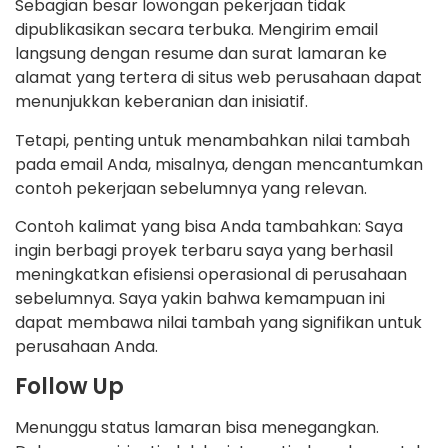
Sebagian besar lowongan pekerjaan tidak
dipublikasikan secara terbuka. Mengirim email
langsung dengan resume dan surat lamaran ke
alamat yang tertera di situs web perusahaan dapat
menunjukkan keberanian dan inisiatif.
Tetapi, penting untuk menambahkan nilai tambah
pada email Anda, misalnya, dengan mencantumkan
contoh pekerjaan sebelumnya yang relevan.
Contoh kalimat yang bisa Anda tambahkan: Saya
ingin berbagi proyek terbaru saya yang berhasil
meningkatkan efisiensi operasional di perusahaan
sebelumnya. Saya yakin bahwa kemampuan ini
dapat membawa nilai tambah yang signifikan untuk
perusahaan Anda.
Follow Up
Menunggu status lamaran bisa menegangkan.