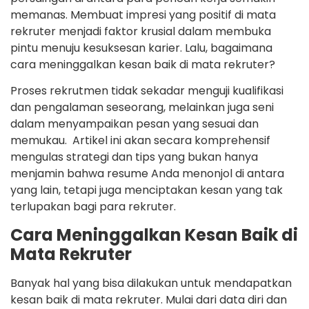
memanas. Membuat impresi yang positif di mata
rekruter menjadi faktor krusial dalam membuka
pintu menuju kesuksesan karier. Lalu, bagaimana
cara meninggalkan kesan baik di mata rekruter?
Proses rekrutmen tidak sekadar menguji kualifikasi
dan pengalaman seseorang, melainkan juga seni
dalam menyampaikan pesan yang sesuai dan
memukau. Artikel ini akan secara komprehensif
mengulas strategi dan tips yang bukan hanya
menjamin bahwa resume Anda menonjol di antara
yang lain, tetapi juga menciptakan kesan yang tak
terlupakan bagi para rekruter.
Cara Meninggalkan Kesan Baik di
Mata Rekruter
Banyak hal yang bisa dilakukan untuk mendapatkan
kesan baik di mata rekruter. Mulai dari data diri dan