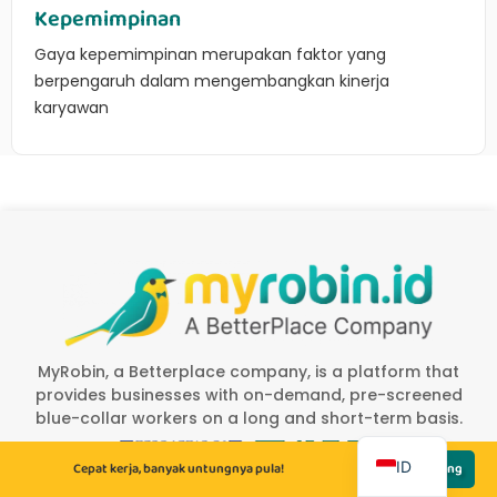
Kepemimpinan
Gaya kepemimpinan merupakan faktor yang
berpengaruh dalam mengembangkan kinerja
karyawan
MyRobin, a Betterplace company, is a platform that
provides businesses with on-demand, pre-screened
blue-collar workers on a long and short-term basis.
EN
ID
Cepat kerja, banyak untungnya pula!
Lamar Sekarang