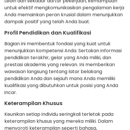
Lebih dari sekadar daftar pekerjaan, kemampuan
untuk efektif mengkomunikasikan pengalaman kerja
Anda memainkan peran krusial dalam menunjukkan
dampak positif yang telah Anda buat.
Profil Pendidikan dan Kualifikasi
Bagian ini membentuk fondasi yang kuat untuk
menunjukkan kompetensi Anda. Sertakan informasi
pendidikan terakhir, gelar yang Anda miliki, dan
prestasi akademis yang relevan. Ini memberikan
wawasan langsung tentang latar belakang
pendidikan Anda dan sejauh mana Anda memiliki
kualifikasi yang dibutuhkan untuk posisi yang Anda
incar.
Keterampilan Khusus
Keunikan setiap individu seringkali terletak pada
keterampilan khusus yang mereka miliki. Dalam
menyoroti keterampilan seperti bahasa,