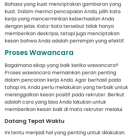
Bahasa yang kuat menciptakan gambaran yang
kuat. Dalam merinci pencapaian Anda, pilih kata
kerja yang mencerminkan keberhasilan Anda
dengan jelas. Kata-kata tersebut tidak hanya
memberikan deskripsi, tetapi juga menciptakan
kesan bahwa Anda adalah pemimpin yang efektif.
Proses Wawancara
Bagaimana sikap yang baik ketika wawancara?
Proses wawancara memainkan peran penting
dalam pencarian kerja Anda. Agar berhasil pada
tahap ini, Anda perlu melakukan yang terbaik untuk
meninggalkan kesan positif pada rekruter. Berikut
adalah cara yang bisa Anda lakukan untuk
memberikan kesan baik di mata rekruter melalui.
Datang Tepat Waktu
Ini tentu menjadi hal yang penting untuk dilakukan.