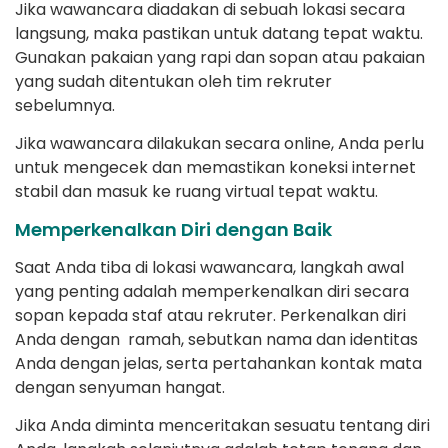
Jika wawancara diadakan di sebuah lokasi secara
langsung, maka pastikan untuk datang tepat waktu.
Gunakan pakaian yang rapi dan sopan atau pakaian
yang sudah ditentukan oleh tim rekruter
sebelumnya.
Jika wawancara dilakukan secara online, Anda perlu
untuk mengecek dan memastikan koneksi internet
stabil dan masuk ke ruang virtual tepat waktu.
Memperkenalkan Diri dengan Baik
Saat Anda tiba di lokasi wawancara, langkah awal
yang penting adalah memperkenalkan diri secara
sopan kepada staf atau rekruter. Perkenalkan diri
Anda dengan ramah, sebutkan nama dan identitas
Anda dengan jelas, serta pertahankan kontak mata
dengan senyuman hangat.
Jika Anda diminta menceritakan sesuatu tentang diri