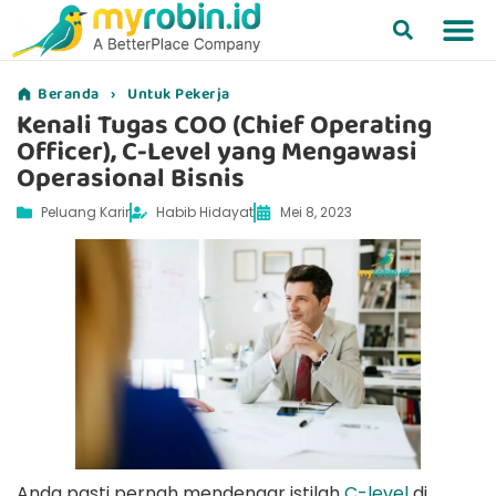
Beranda
›
Untuk Pekerja
Kenali Tugas COO (Chief Operating
Officer), C-Level yang Mengawasi
Operasional Bisnis
Peluang Karir
Habib Hidayat
Mei 8, 2023
Anda pasti pernah mendengar istilah
C-level
di