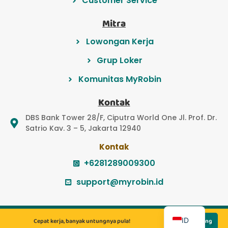
Customer Service
Mitra
Lowongan Kerja
Grup Loker
Komunitas MyRobin
Kontak
DBS Bank Tower 28/F, Ciputra World One Jl. Prof. Dr.
Satrio Kav. 3 – 5, Jakarta 12940
Kontak
+6281289009300
support@myrobin.id
EN
© 2022 PT Myrobin Indonesia Teknologi
ID
Cepat kerja, banyak untungnya pula!
Lamar Sekarang
© 2022 PT Majapahit Solusi Bersama