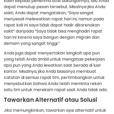
kasih kepada penerima atas dukungannya, lalu Anda
dapat menutup pesan tersebut. Misalnya jika Anda
sakit, Anda dapat mengatakan, “Saya sangat
menyesali melewatkan rapat hari ini, namun pada
rapat kali ini saya tidak dapat hadir dikarenakan
sakit” daripada “Saya tidak bisa menghadiri rapat
hari ini karena saya bangun dengan migrain dan
demam yang sangat tinggi.”
Anda juga dapat menyertakan langkah apa pun
yang telah Anda ambil untuk mengatasi pekerjaan
apa pun yang Anda lewatkan saat berada di luar
kantor. Misalnya, jika Anda biasanya membuat
catatan di semua rapat tim, pertimbangkan untuk
menyebutkan bahwa Anda telah meminta rekan
satu tim untuk merekam rapat saat Anda tidak ada.
Tawarkan Alternatif atau Solusi
Jika memungkinkan, tawarkan opsi alternatif untuk