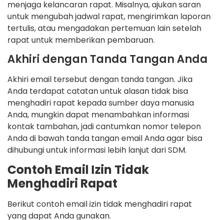
menjaga kelancaran rapat. Misalnya, ajukan saran
untuk mengubah jadwal rapat, mengirimkan laporan
tertulis, atau mengadakan pertemuan lain setelah
rapat untuk memberikan pembaruan.
Akhiri dengan Tanda Tangan Anda
Akhiri email tersebut dengan tanda tangan. Jika
Anda terdapat catatan untuk alasan tidak bisa
menghadiri rapat kepada sumber daya manusia
Anda, mungkin dapat menambahkan informasi
kontak tambahan, jadi cantumkan nomor telepon
Anda di bawah tanda tangan email Anda agar bisa
dihubungi untuk informasi lebih lanjut dari SDM.
Contoh Email Izin Tidak
Menghadiri Rapat
Berikut contoh email izin tidak menghadiri rapat
yang dapat Anda gunakan.