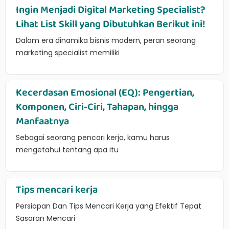
Ingin Menjadi Digital Marketing Specialist?
Lihat List Skill yang Dibutuhkan Berikut ini!
Dalam era dinamika bisnis modern, peran seorang
marketing specialist memiliki
Kecerdasan Emosional (EQ): Pengertian,
Komponen, Ciri-Ciri, Tahapan, hingga
Manfaatnya
Sebagai seorang pencari kerja, kamu harus
mengetahui tentang apa itu
Tips mencari kerja
Persiapan Dan Tips Mencari Kerja yang Efektif Tepat
Sasaran Mencari