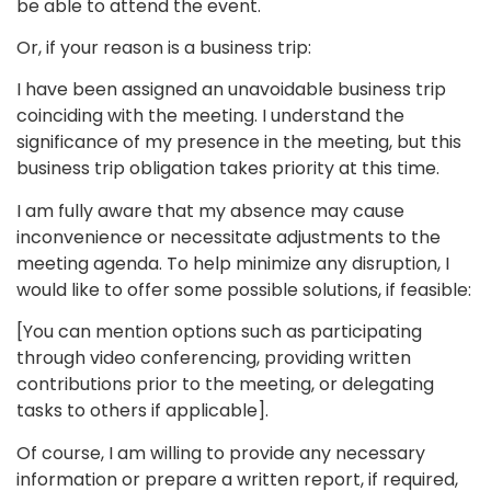
be able to attend the event.
Or, if your reason is a business trip:
I have been assigned an unavoidable business trip
coinciding with the meeting. I understand the
significance of my presence in the meeting, but this
business trip obligation takes priority at this time.
I am fully aware that my absence may cause
inconvenience or necessitate adjustments to the
meeting agenda. To help minimize any disruption, I
would like to offer some possible solutions, if feasible:
[You can mention options such as participating
through video conferencing, providing written
contributions prior to the meeting, or delegating
tasks to others if applicable].
Of course, I am willing to provide any necessary
information or prepare a written report, if required,