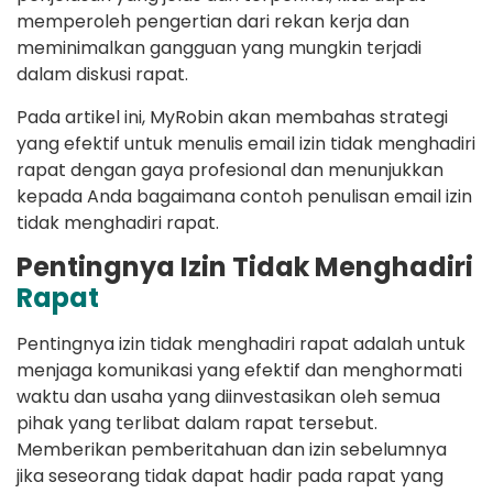
memperoleh pengertian dari rekan kerja dan
meminimalkan gangguan yang mungkin terjadi
dalam diskusi rapat.
Pada artikel ini, MyRobin akan membahas strategi
yang efektif untuk menulis email izin tidak menghadiri
rapat dengan gaya profesional dan menunjukkan
kepada Anda bagaimana contoh penulisan email izin
tidak menghadiri rapat.
Pentingnya Izin Tidak Menghadiri
Rapat
Pentingnya izin tidak menghadiri rapat adalah untuk
menjaga komunikasi yang efektif dan menghormati
waktu dan usaha yang diinvestasikan oleh semua
pihak yang terlibat dalam rapat tersebut.
Memberikan pemberitahuan dan izin sebelumnya
jika seseorang tidak dapat hadir pada rapat yang