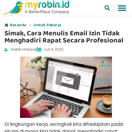
Beranda
›
Untuk Pekerja
Simak, Cara Menulis Email Izin Tidak
Menghadiri Rapat Secara Profesional
Habib Hidayat
Juli 4, 2023
Di lingkungan kerja, seringkali kita dihadapkan pada
situasi di mana kita tidak dapat menghadiri rapat