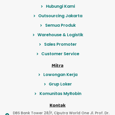
Hubungi Kami
Outsourcing Jakarta
Semua Produk
Warehouse & Logistik
Sales Promoter
Customer Service
Mitra
Lowongan Kerja
Grup Loker
Komunitas MyRobin
Kontak
DBS Bank Tower 28/F, Ciputra World One Jl. Prof. Dr.