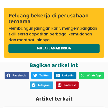
Peluang bekerja di perusahaan
ternama
Membangun jaringan karir, mengembangkan
skill, serta dapatkan berbagai kemudahan
dan manfaat lainnya
MULAI LAMAR KERJA
Bagikan artikel ini:
Facebook
Twitter
LinkedIn
WhatsApp
Telegram
Pinterest
Artikel terkait