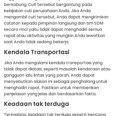
berkabung. Cuti tersebut bergantung pada
kebijakan cuti perusahaan Anda. Jika Anda
mengambil cuti tersebut, Anda dapat mengirimkan
catatan kepada pimpinan langsung dan tim SDM
secara rinci yaitu tidak dapat menghadiri semua
rapat atau aktivitas yang mungkin Anda lewatkan
saat Anda tidak sedang bekerja.
Kendala Transportasi
Jika Anda mengalami kendala transportasi yang
tidak dapat diatasi, seperti masalah kendaraan atau
gangguan lalu lintas yang parah, Anda dapat
menyebutkan alasan ini sebagai penghalang untuk
menghadiri rapat. Pastikan untuk memberikan
penjelasan yang jelas dan berdasarkan fakta.
Keadaan tak terduga
Terkadang, keadaan tak terduga seperti bencana